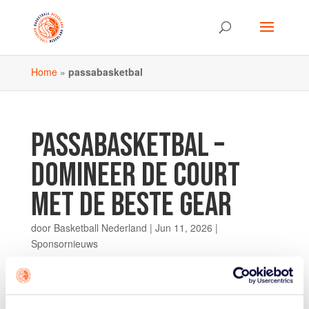
Home
»
passabasketbal
PASSABASKETBAL –
DOMINEER DE COURT
MET DE BESTE GEAR
door
Basketball Nederland
|
Jun 11, 2026
|
Sponsornieuws
Of je nu werkt aan je crossover, je vertical jump wilt
verbeteren of je voorbereidt op de beslissende fase van
het seizoen: bij PassaBasketbal vind je alles wat je nodig