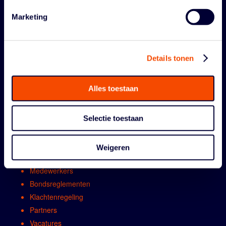
Marketing
Details tonen
ORGANISATIE
Alles toestaan
Contact
Selectie toestaan
Algemene vergadring
Bestuur
Weigeren
Comissies en werkgroepen
Medewerkers
Bondsreglementen
Klachtenregeling
Partners
Vacatures