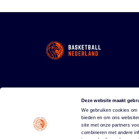
Deze website maakt gebru
We gebruiken cookies om c
bieden en om ons websitev
site met onze partners vo
combineren met andere inf