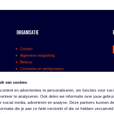
ORGANISATIE
Contact
Algemene vergadring
Bestuur
Comissies en werkgroepen
Medewerkers
Bondsreglementen
ik van cookies
Klachtenregeling
ontent en advertenties te personaliseren, om functies voor soci
Partners
erkeer te analyseren. Ook delen we informatie over jouw gebru
Vacatures
or social media, adverteren en analyse. Deze partners kunnen 
Privacy
ormatie die je aan ze hebt verstrekt of die ze hebben verzameld