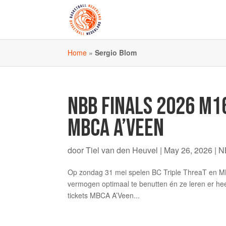
Home
»
Sergio Blom
NBB FINALS 2026 M16
MBCA A’VEEN
door
Tiel van den Heuvel
|
May 26, 2026
|
N
Op zondag 31 mei spelen BC Triple ThreaT en MB
vermogen optimaal te benutten én ze leren er hee
tickets MBCA A’Veen...