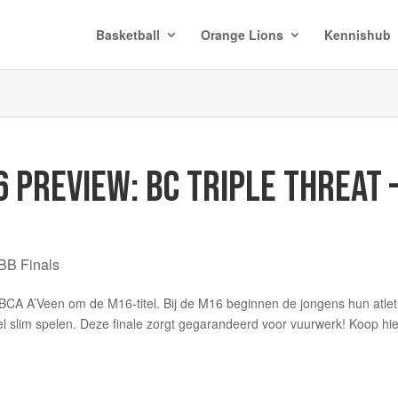
Basketball
Orange Lions
Kennishub
 PREVIEW: BC TRIPLE THREAT 
BB Finals
CA A’Veen om de M16-titel. Bij de M16 beginnen de jongens hun atlet
l slim spelen. Deze finale zorgt gegarandeerd voor vuurwerk! Koop hie