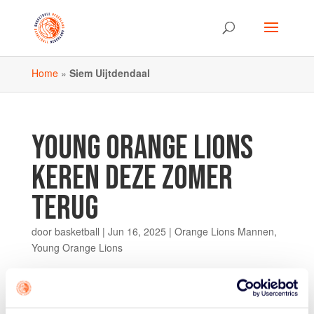
Home
»
Siem Uijtdendaal
YOUNG ORANGE LIONS
KEREN DEZE ZOMER
TERUG
door
basketball
|
Jun 16, 2025
|
Orange Lions Mannen
,
Young Orange Lions
Het Nederlandse basketball krijgt weer een B-selectie bij
de mannen: de Young Orange Lions. Na een aantal jaar
keert dit team deze zomer terug in het