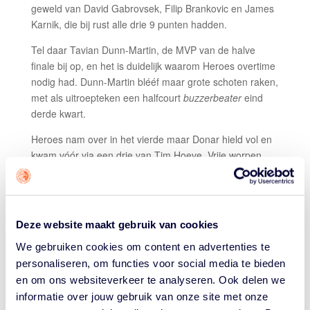
geweld van David Gabrovsek, Filip Brankovic en James
Karnik, die bij rust alle drie 9 punten hadden.
Tel daar Tavian Dunn-Martin, de MVP van de halve
finale bij op, en het is duidelijk waarom Heroes overtime
nodig had. Dunn-Martin blééf maar grote schoten raken,
met als uitroepteken een halfcourt
buzzerbeater
eind
derde kwart.
Heroes nam over in het vierde maar Donar hield vol en
kwam vóór via een drie van Tim Hoeve. Vrije worpen
van Justin Kier en Sherron Dorsey-Walker brachten
Heroes de voorsprong – Dunn-Martin maakte
(uiteraard) gelijk om overtime af te dwingen.
Deze website maakt gebruik van cookies
In de verlenging verdiende Justin Kier (foto hieronder)
zijn MVP-troffee en de titel ‘Koning van de Wedstrijd’. Hij
We gebruiken cookies om content en advertenties te
raakte zes vrije worpen op rij om de overwinning binnen
personaliseren, om functies voor social media te bieden
te slepen en eindigde met 24 punten, 6 rebounds en 5
en om ons websiteverkeer te analyseren. Ook delen we
assists. Sherron Dorsey-Walker voegde er na een trage
informatie over jouw gebruik van onze site met onze
start 17 toe, Le’Tre Darthard 14.