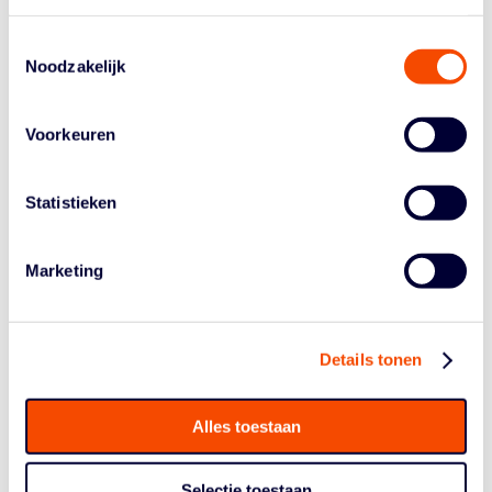
In mijn jeugd speelde ik altijd met jongens. Ik geloof dat
Toestemmingsselectie
het me een betere speler heeft gemaakt, maar had het
Noodzakelijk
óók leuk gevonden om met leeftijdsgenootjes te spelen.
Ik speelde als dertienjarige ofzo met Dames 1 of Dames
Voorkeuren
2 mee. Dat zou niet
moeten
. Het zou mooi zijn als
meiden altijd met hun soortgenootjes kunnen spelen, en
als zij dan willen óók nog bij andere teams.
Statistieken
Voor She Got Game wil ik onder andere clinics geven.
Dat is voor mij ook een manier om uit mijn comfortzone
Marketing
te stappen: ik vind dat nog lastig. Maar één op één denk
ik dat ik veel meiden advies kan geven, over het spel,
via video, of iets anders. Als ik zó iets kan betekenen is
dat mooi, en de organisatie achter She Got Game
Details tonen
reageerde daar positief op!”
GET TO KNOW KIKI
Alles toestaan
Naam
: Kiki Fleuren
Instagram
:
@kfleuren
Selectie toestaan