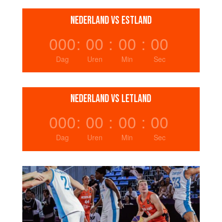
NEDERLAND VS ESTLAND
000
:
00
:
00
:
00
Dag
Uren
Min
Sec
NEDERLAND VS LETLAND
000
:
00
:
00
:
00
Dag
Uren
Min
Sec