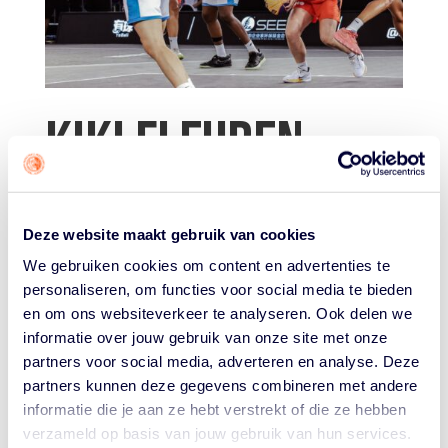
KIKI FLEUREN
“We kregen een mail die She Got Game aan ons
Deze website maakt gebruik van cookies
voorstelde. “Dit zijn de plannen”, legde die mail uit, “en
We gebruiken cookies om content en advertenties te
hier staat She Got Game voor.” De vraag was: wat
personaliseren, om functies voor social media te bieden
vonden wij er als speelsters van? Maar ook: wat kun jij
en om ons websiteverkeer te analyseren. Ook delen we
voor dit initiatief betekenen?
informatie over jouw gebruik van onze site met onze
Ik vond het vanaf het begin al een goed initiatief, omdat
partners voor social media, adverteren en analyse. Deze
onderzoek aantoont dat veel meiden stoppen met de
partners kunnen deze gegevens combineren met andere
sport, of er minder plezier aan beleven, omdat er weinig
informatie die je aan ze hebt verstrekt of die ze hebben
vriendinnetjes met basketball bezig zijn. Dat is zó
verzameld op basis van jouw gebruik van hun services.
jammer!