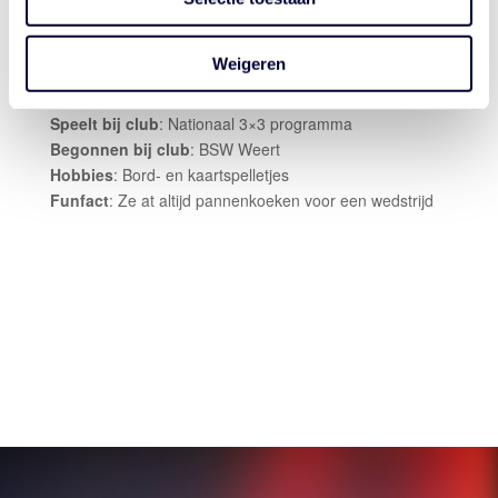
Geboortedatum
: 11 oktober 2000
Geboorteplaats
: Weert
Weigeren
Positie
: Guard
Lengte
: 1.70 m
Speelt bij club
: Nationaal 3×3 programma
Begonnen bij club
: BSW Weert
Hobbies
: Bord- en kaartspelletjes
Funfact
: Ze at altijd pannenkoeken voor een wedstrijd