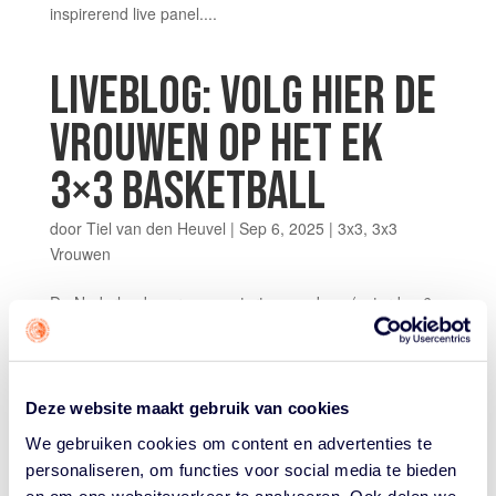
inspirerend live panel....
LIVEBLOG: VOLG HIER DE
VROUWEN OP HET EK
3×3 BASKETBALL
door
Tiel van den Heuvel
|
Sep 6, 2025
|
3x3
,
3x3
Vrouwen
De Nederlandse vrouwen starten vandaag (zaterdag 6
september) aan de 3×3 Europe Cup in Kopenhagen. In
dit liveblog vind je resultaten, reacties en previews voor
het komend weekend. Zondag 7 september 19.00 uur:
Nederland – Azerbeidzjan (Finale) 8.30 uur:...
Deze website maakt gebruik van cookies
We gebruiken cookies om content en advertenties te
3×3 VROUWENPLOEG
personaliseren, om functies voor social media te bieden
en om ons websiteverkeer te analyseren. Ook delen we