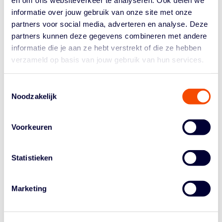
VERSCHIJNT MET
informatie over jouw gebruik van onze site met onze
partners voor social media, adverteren en analyse. Deze
NIEUWE LOOK OP EK
partners kunnen deze gegevens combineren met andere
informatie die je aan ze hebt verstrekt of die ze hebben
door
Tiel van den Heuvel
|
Sep 5, 2025
|
3x3
,
3x3
verzameld op basis van jouw gebruik van hun services.
Vrouwen
Toestemmingsselectie
Zeg van coach Maksim Kovacevic wat je wilt, maar de
Noodzakelijk
man is niet bang om keuzes te maken. Dagen voor het
EK maakte Kovacevic bekend de helft van zijn
wereldkampioenenteam thuis te laten en voor twee
Voorkeuren
jonge toppers te gaan. Niet Evelien Lutje Schipholt en
Ilse Kuijt,...
Statistieken
SELECTIES EN
Marketing
SPEELSCHEMA’S VOOR