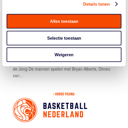
EK 3×3 IN COPENHAGEN
Details tonen
(5 – 7 SEPT)
Alles toestaan
door
Tiel van den Heuvel
|
Aug 29, 2025
|
3x3
,
3x3
Mannen
,
3x3 Vrouwen
Selectie toestaan
De Europe Cup 3×3 Basketball komt eraan. Nederland
staat – uiteraard – met zijn mannen én vrouwenteam in
Weigeren
de startblokken. Maar wie zijn er geselecteerd? En
wanneer spelen ze? Het zal je verbazen. Geen Worthy
de Jong De mannen spelen met Bryan Alberts, Dimeo
van...
« VORIGE PAGINA