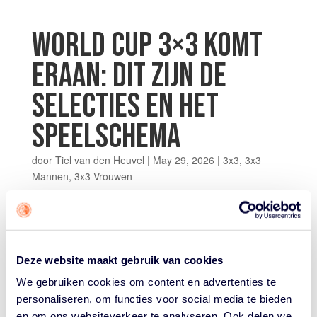
WORLD CUP 3×3 KOMT
ERAAN: DIT ZIJN DE
SELECTIES EN HET
SPEELSCHEMA
door
Tiel van den Heuvel
|
May 29, 2026
|
3x3
,
3x3
Mannen
,
3x3 Vrouwen
Vanaf volgende week maandag 1 juni vindt in Warschau,
Polen, de FIBA 3×3 World Cup plaats. Nederland doet
uiteraard mee met een vrouwen én een mannenteam.
De mannen zijn in bloedvorm, de vrouwen al een jaar
Deze website maakt gebruik van cookies
lang het ‘team to beat’. Dit zijn de...
We gebruiken cookies om content en advertenties te
personaliseren, om functies voor social media te bieden
en om ons websiteverkeer te analyseren. Ook delen we