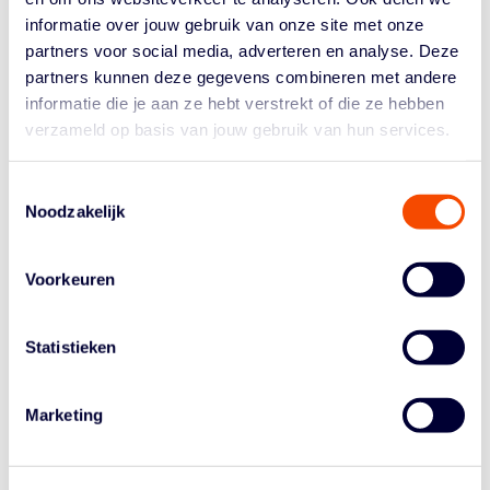
WORLD TOUR HONGKONG
informatie over jouw gebruik van onze site met onze
SNEL VOORBIJ VOOR
partners voor social media, adverteren en analyse. Deze
partners kunnen deze gegevens combineren met andere
TEAM AMSTERDAM
informatie die je aan ze hebt verstrekt of die ze hebben
verzameld op basis van jouw gebruik van hun services.
RABOBANK
door
Tiel van den Heuvel
|
Jul 21, 2025
|
3x3
,
Team
Toestemmingsselectie
Noodzakelijk
Amsterdam
Team Amsterdam RABOBANK komt van zijn slechtste
Voorkeuren
World Tour-stop van dit jaar. In Hongkong verloor de
ploeg allebei z’n wedstrijden, waardoor de mannen als
‘tourist’ naar Azië reisden en een negende plek pakten.
Statistieken
Amsterdam RABOBANK ging naar Hongkong met een
titel te...
Marketing
WEER NIEUW WORLD