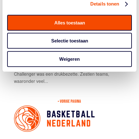
TOUR-TICKET VOOR
Details tonen
AMSTERDAM RABOBANK
Alles toestaan
door
basketball
|
Jun 2, 2025
|
3x3
,
Team Amsterdam
Selectie toestaan
Team Amsterdam RABOBANK krijgt het nog drukker. Na
een derde plaats bij de Challenger van Sukhbaatar
Weigeren
(Mongolië) mag het team zich nu ook opmaken voor de
World Tour van Edmonton op 2 en 3 augustus. De
Challenger was een drukbezette. Zestien teams,
waaronder veel...
« VORIGE PAGINA